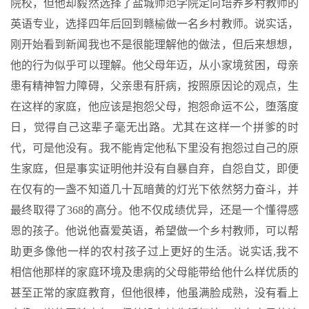
院校，但他却毅然选择了盐城师范学院定向培养乡村教师的
英语专业，选择四年后回到赣榆做一名乡村教师。说实话，
刚开始看到新闻我也不是很能理解他的做法，但后来想想，
他的行为似乎可以理解。他父母年迈，从小家境贫困，母亲
患有精神智力障碍，父亲患有肝病，按照原因论的观点，生
在这样的家庭，他应该是抱怨父母，抱怨命运不公，堕落度
日，觉得自己这辈子毫无出路。尤其在这样一个拼爹的时
代，可是他没有。我不能肯定他私下里没有抱怨过自己的原
生家庭，但是事实证明他并没有自暴自弃，自怨自艾，即便
在仅有的一盏不知道几十瓦暗黄的灯光下依然努力奋斗，并
最终取得了368的高分。他不仅成绩优异，还是一个懂得感
恩的孩子。他说他喜爱英语，希望做一个乡村教师，可以帮
助更多像他一样的农村孩子过上更好的生活。说实话,我不
相信他那样的家庭环境及患病的父母能带给他什么样优质的
甚至正常的家庭教育，但他很棒，他虽满脸成熟，没有看上