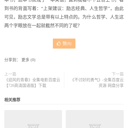
到书的背面写着：“上架建议：励志经典、人生哲学”，由此
可见，励志文学总是带有以上特点的。为什么哲学、人生这
两个字眼放在一起就截然不同的了呢？
赞(
0
)
分享到：
更多
(
0
)
上一篇
下一篇
《迎风的青春》全集电影百度云
《不讨好的勇气》-全集百度云
【720高清国语版】下载
资源 网盘分享
相关推荐