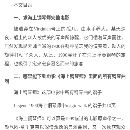
本文目录
一、求海上钢琴师完整电影
被遗弃在Virginian号上的孤儿，由水手养大。某天深
夜，船上的众人被优美的琴声所惊醒，它们循着琴声而往，
居然发现是无师自通的1900在钢琴前忘我的演奏着，动人的
旋律打动了众人，从此，1900展开了在海上弹奏钢琴的旅
程，也吸引了愈来愈多慕名而来的旅客
二、哪里能下到电影《海上钢琴师》里面的所有钢琴曲
啊
海上钢琴师》这部电影中所有钢琴曲的谱子
Legend 1900海上钢琴师中magic waltz的谱子共10页
《海上钢琴师》可以算是1999错过的电影原声带之一，
颜尼欧·莫里克奈以深情飘逸的典雅曲风，又一次掳获观众