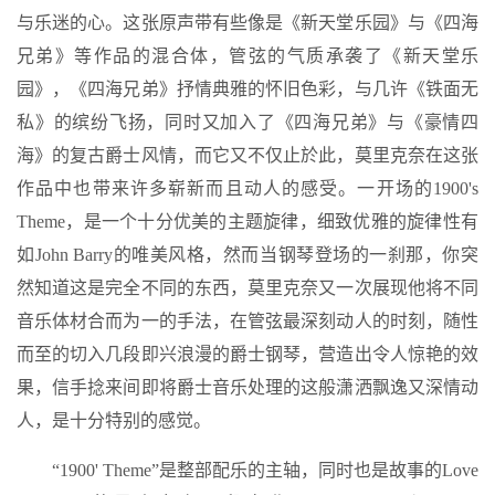
与乐迷的心。这张原声带有些像是《新天堂乐园》与《四海
兄弟》等作品的混合体，管弦的气质承袭了《新天堂乐
园》，《四海兄弟》抒情典雅的怀旧色彩，与几许《铁面无
私》的缤纷飞扬，同时又加入了《四海兄弟》与《豪情四
海》的复古爵士风情，而它又不仅止於此，莫里克奈在这张
作品中也带来许多崭新而且动人的感受。一开场的1900's
Theme，是一个十分优美的主题旋律，细致优雅的旋律性有
如John Barry的唯美风格，然而当钢琴登场的一刹那，你突
然知道这是完全不同的东西，莫里克奈又一次展现他将不同
音乐体材合而为一的手法，在管弦最深刻动人的时刻，随性
而至的切入几段即兴浪漫的爵士钢琴，营造出令人惊艳的效
果，信手捻来间即将爵士音乐处理的这般潇洒飘逸又深情动
人，是十分特别的感觉。
“1900' Theme”是整部配乐的主轴，同时也是故事的Love