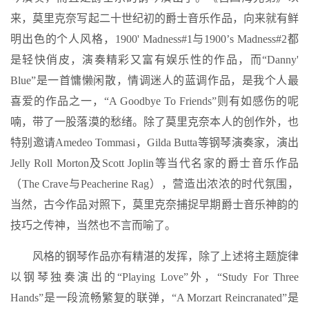
来，莫里克奈写起二十世纪初的爵士音乐作品，向来就有鲜
明出色的个人风格，1900' Madness#1与1900’s Madness#2都
是轻快俏皮，演奏精彩又富有娱乐性的作品，而“Danny'
Blue”是一首慵懒闲散，情调迷人的蓝调作品，是我个人最
喜爱的作品之一，“A Goodbye To Friends”则有如感伤的呢
喃，带了一股落漠的愁绪。除了莫里克奈本人的创作外，也
特别邀请Amedeo Tommasi，Gilda Butta等钢琴演奏家，演出
Jelly Roll Morton及Scott Joplin等当代名家的爵士音乐作品
（The Crave与Peacherine Rag），营造出浓浓的时代氛围，
当然，古今作品对照下，莫里克奈捕捉早期爵士音乐神韵的
技巧之传神，当然也不言而喻了。
风格的钢琴作品亦有精湛的发挥，除了上述将主题旋律
以钢琴独奏演出的“Playing Love”外，“Study For Three
Hands”是一段流畅繁复的联弹，“A Morzart Reincranated”是