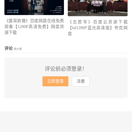
《震耳欲聋》百度网盘在线免费
《志愿军》百度云资源下载
观看【1280P高清免费】网盘资
【bd1280P蓝光高清版】夸克网
源下载
盘
评论
抢沙发
评论前必须登录！
立即登录
注册
© 2010-2026
会飞的鱼
网站地图