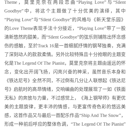
Theme，莫里克奈在两段恋曲“Playing Love”与“Silent
Goodbye”中，将这个主题做了十分优美的演绎，其中
“Playing Love”与“Silent Goodbye”的风格与《新天堂乐园》
的Love Theme表现手法十分接近，“Playing Love”带了一股
清新悠然的甜美，而“Silent Goodbye”的弦乐则铺陈出怀念感
伤的感触，至於Track 16是一首细腻抒情的钢琴独奏，充满
了深刻动人的款款柔情。另外比较特殊且十分抢眼的主题变
化是The Legend Of The Pianist，莫里克奈将主题由遥远的怀
念，变化出开阔飞扬，闪亮兴奋的神采，虽然音乐本身和
《铁达尼号》全然不同，不过倒有几分让人联想起《铁达尼
号》启航时的高昂情绪，交响编曲的处理展现了一如《铁面
无私》的奔放与力量，不过感觉上，《海上钢琴师》有更优
美的主题旋律，更丰沛的情感，与更富传奇色彩的悠远美
感，这首作品又与最后一首配乐作品“Ship And The Snow”，
形成一种前后呼应的整体色调，“The Legend Of The Pianist”