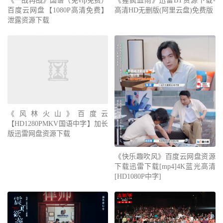
《一战再战》国语（免vip免费）
《猩疯血雨》迅雷BT资源下载-
百度云网盘【1080P高清免费】
高清HD无删版(阿里云盘)免费版
泄露资源下载
《风林火山》百度云
【HD1280PMKV国语中字】加长
版迅雷网盘资源下载
《快乐趣吹风》百度云网盘资源
下载迅雷下载[mp4]4K蓝光高清
[HD1080P中字]