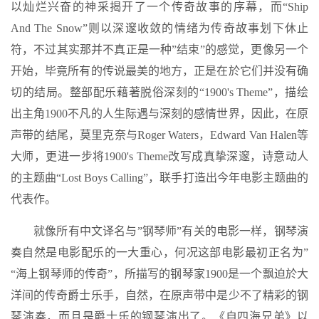
以灿烂兴奋的神采揭开了一个传奇故事的序幕，而“Ship
And The Snow”则以深邃收敛的情绪为传奇故事划下休止
符，不过其实那并不真正是一种”结束”的感觉，更像另一个
开始，毕竟所有的传说最美的地方，正是在於它们并没有确
切的结局。整部配乐藉著脱俗深刻的“1900's Theme”，描绘
出主角1900不凡的人生际遇与深刻的感情世界，因此，在原
声带的结尾，莫里克奈与Roger Waters，Edward Van Halen等
大师，更进一步将1900's Theme改写成真挚深邃，诗意动人
的主题曲“Lost Boys Calling”，联手打造出今年电影主题曲的
代表作。
就像所有中文译名与”钢琴师”有关的电影一样，钢琴演
奏自然是电影配乐的一大重心，何况这部电影最初正名为”
“海上钢琴师的传奇”，所描写的钢琴家1900是一个飘迫於大
洋间的传奇爵士乐手，自然，在原声带中是少不了精彩的钢
琴演奏，而且是爵士乐的钢琴演出了。《自四海兄弟》以