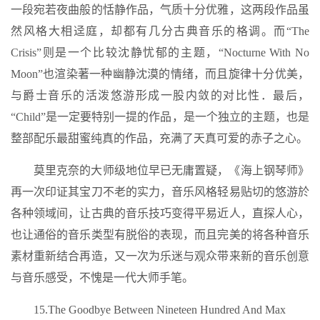
一段宛若夜曲般的恬静作品，气质十分优雅，这两段作品虽
然风格大相迳庭，却都有几分古典音乐的格调。而“The
Crisis”则是一个比较沈静忧郁的主题，“Nocturne With No
Moon”也渲染著一种幽静沈漠的情绪，而且旋律十分优美，
与爵士音乐的活泼悠游形成一股内敛的对比性．最后，
“Child”是一定要特别一提的作品，是一个独立的主题，也是
整部配乐最甜蜜纯真的作品，充满了天真可爱的赤子之心。
莫里克奈的大师级地位早已无庸置疑，《海上钢琴师》
再一次印证其宝刀不老的实力，音乐风格轻易贴切的悠游於
各种领域间，让古典的音乐技巧变得平易近人，直探人心，
也让通俗的音乐类型有脱俗的表现，而且完美的将各种音乐
素材重新结合再造，又一次为乐迷与观众带来新的音乐创意
与音乐感受，不愧是一代大师手笔。
15.The Goodbye Between Nineteen Hundred And Max