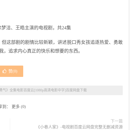
梦洁、王皓主演的电视剧，共24集
，但这部剧的剧情比较新颖，讲述脱口秀女孩追逐热爱、勇敢
我，追求内心真正的快乐和想要的东西。
赞(
0
)
勇气》全集电影百度云[1080p高清电影中字]百度网盘下载
享到：
更多
(
0
)
下一篇
《小巷人家》-电视剧百度云网盘完整无删减资源