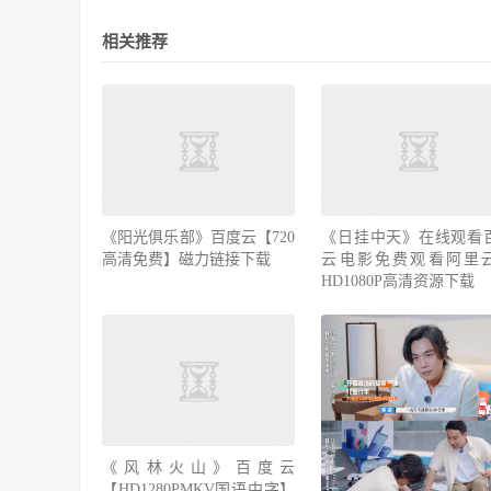
相关推荐
《阳光俱乐部》百度云【720
《日挂中天》在线观看
高清免费】磁力链接下载
云电影免费观看阿里
HD1080P高清资源下载
《风林火山》百度云
【HD1280PMKV国语中字】