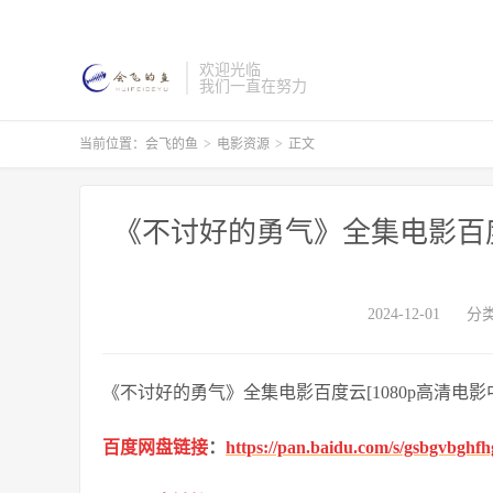
欢迎光临
我们一直在努力
当前位置：
会飞的鱼
>
电影资源
>
正文
《不讨好的勇气》全集电影百度云
2024-12-01
分
《不讨好的勇气》全集电影百度云[1080p高清电影
百度网盘链接
：
https://pan.baidu.com/s/gsbgvbgh