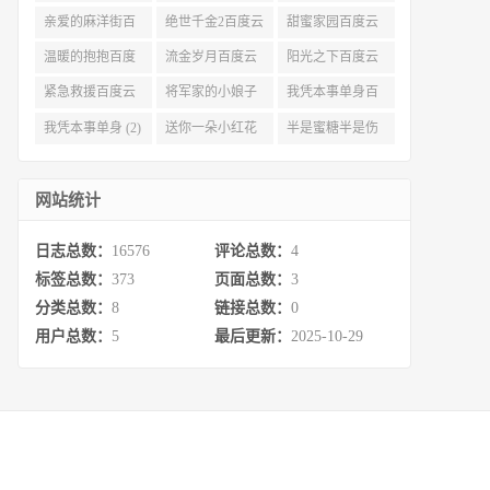
资源 (3)
亲爱的麻洋街百
绝世千金2百度云
甜蜜家园百度云
度云资源 (3)
(3)
(3)
温暖的抱抱百度
流金岁月百度云
阳光之下百度云
云 (3)
完整网盘 (3)
(3)
紧急救援百度云
将军家的小娘子
我凭本事单身百
资源 (2)
百度云 (2)
度云资源 (2)
我凭本事单身 (2)
送你一朵小红花
半是蜜糖半是伤
百度云 (2)
百度云资源 (2)
网站统计
日志总数：
16576
评论总数：
4
标签总数：
373
页面总数：
3
分类总数：
8
链接总数：
0
用户总数：
5
最后更新：
2025-10-29