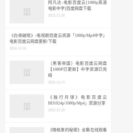
阿凡达-电影百度云[1080p高清
电影中字]百度网盘下载
2022-12-20
《白夜破晓》-电视剧百度云资源「1080p/Mp4中字」
电影百度云网盘更新/下载
2024-12-10
（黑客帝国）电影百度云网盘
【1080P已更新】中字资源已完
结
2022-12-15
《独行月球》电影百度云
BD1024p/1080p/Mp4」资源分享
2022-12-29
《暗格里的秘密》全集在线观看