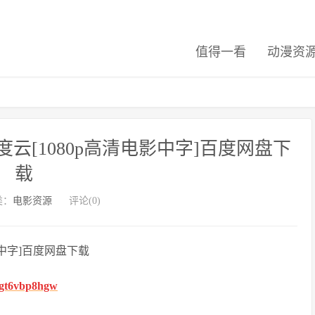
值得一看
动漫资
[1080p高清电影中字]百度网盘下
载
类：
电影资源
评论(0)
中字]百度网盘下载
fhgt6vbp8hgw