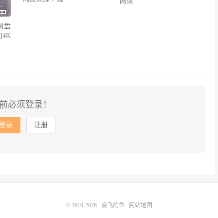
网盘
网盘
4K
前必须登录！
登录
注册
© 2010-2026
会飞的鱼
网站地图