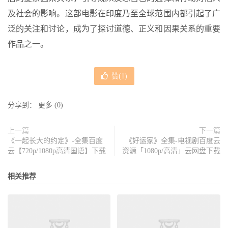
及社会的影响。这部电影在印度乃至全球范围内都引起了广
泛的关注和讨论，成为了探讨道德、正义和因果关系的重要
作品之一。
赞(
1
)
分享到：
更多
(
0
)
上一篇
下一篇
《一起长大的约定》-全集百度
《好运家》全集-电视剧百度云
云【720p/1080p高清国语】下载
资源「1080p/高清」云网盘下载
相关推荐