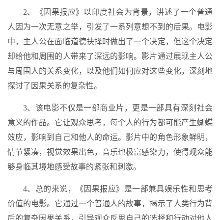
2、《因果报应》以印度社会为背景，讲述了一个普通
人因为一次无意之举，引发了一系列意想不到的后果。电影
中，主人公在面临道德抉择时做出了一个决定，但这个决定
却给他和周围的人带来了深远的影响。影片通过展现主人公
与周围人的关系变化，以及他们如何应对这些变化，深刻地
探讨了因果关系的复杂性。
3、该电影不仅是一部商业片，更是一部具有深刻社会
意义的作品。它让观众思考，每个人的行为都可能产生蝴蝶
效应，影响到自己和他人的命运。影片中的角色形象鲜明，
情节紧凑，视觉效果出色，音乐也极富感染力，使得观众能
够身临其境地感受故事的紧张和刺激。
4、总的来说，《因果报应》是一部兼具娱乐性和思考
价值的电影。它通过一个普通人的故事，揭示了人类行为背
后的复杂因果关系，引导观众反思自己的选择和行动对他人