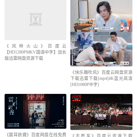
《风林火山》百度云
【HD1280PMKV国语中字】加长
版迅雷网盘资源下载
《快乐趣吹风》百度云网盘资源
下载迅雷下载[mp4]4K蓝光高清
[HD1080P中字]
《震耳欲聋》百度网盘在线免费
《志愿军》百度云资源下载