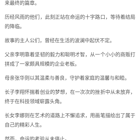
来最终的篇章。
历经风雨的他们，此刻正站在命运的十字路口，等待着结局
的降临。
故事的主人公们，曾经在生活的波澜中起伏不定。
父亲李明靠着坚韧的毅力和聪明才智，从一个小小的商贩打
拼成了一家颇具规模的企业老板。
母亲张华则以其温柔与善良，守护着家庭的温馨与和睦。
长子李翔怀揣着创业的梦想，在一次次的挫折中从未放弃，
终于在科技领域崭露头角。
长女李娜则在艺术的道路上不懈追求，用画笔描绘出了属于
自己的精彩人生。
然而，命运的考验从未停止。