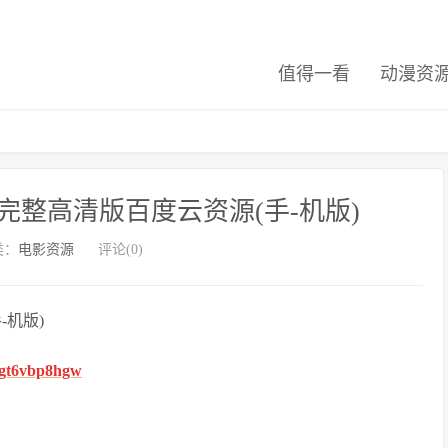
值得一看
动漫资
整高清版百度云资源(手-机版)
类：
电影资源
评论(0)
机版)
fhgt6vbp8hgw