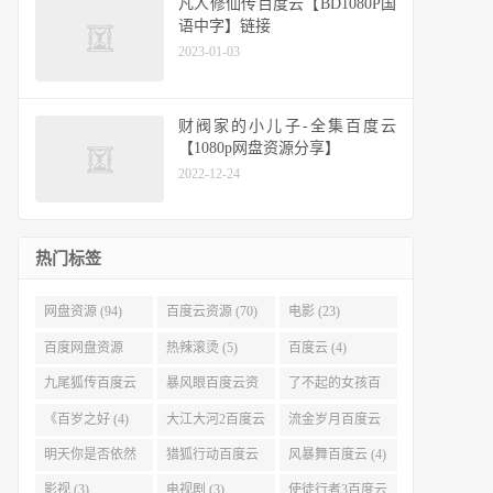
凡人修仙传百度云【BD1080P国
语中字】链接
2023-01-03
财阀家的小儿子-全集百度云
【1080p网盘资源分享】
2022-12-24
热门标签
网盘资源 (94)
百度云资源 (70)
电影 (23)
百度网盘资源
热辣滚烫 (5)
百度云 (4)
(11)
九尾狐传百度云
暴风眼百度云资
了不起的女孩百
(4)
源 (4)
度云 (4)
《百岁之好 (4)
大江大河2百度云
流金岁月百度云
(4)
(4)
明天你是否依然
猎狐行动百度云
风暴舞百度云 (4)
爱我百度云 (4)
(4)
影视 (3)
电视剧 (3)
使徒行者3百度云