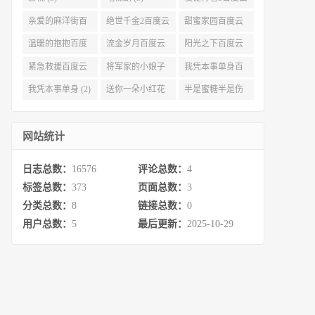
资源 (3)
亲爱的麻洋街百
绝世千金2百度云
甜蜜家园百度云
度云资源 (3)
(3)
(3)
温暖的抱抱百度
流金岁月百度云
阳光之下百度云
云 (3)
完整网盘 (3)
(3)
紧急救援百度云
将军家的小娘子
我凭本事单身百
资源 (2)
百度云 (2)
度云资源 (2)
我凭本事单身 (2)
送你一朵小红花
半是蜜糖半是伤
百度云 (2)
百度云资源 (2)
网站统计
日志总数：
16576
评论总数：
4
标签总数：
373
页面总数：
3
分类总数：
8
链接总数：
0
用户总数：
5
最后更新：
2025-10-29