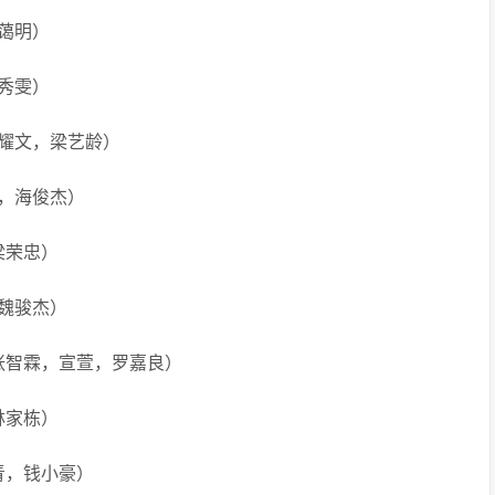
郭蔼明）
陈秀雯）
谭耀文，梁艺龄）
文，海俊杰）
梁荣忠）
，魏骏杰）
张智霖，宣萱，罗嘉良）
林家栋）
青，钱小豪）