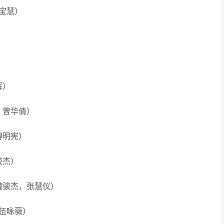
宝慧）
辉）
，曾华倩）
傅明宪）
骏杰）
魏骏杰，张慧仪）
，伍咏薇）