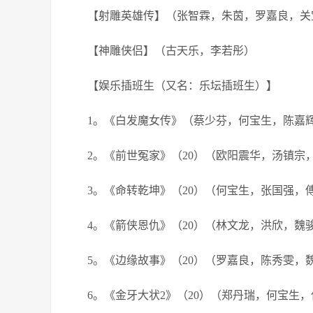
【射雕英雄传】（张智霖，朱茵，罗嘉良，关
【神雕侠侣】（古天乐，李若彤）
【娱乐插班生（又名：乐坛插班生）】
1。《白发魔女传》（蔡少芬，何宝生，陈嘉
2。《前世冤家》（20）（欧阳震华，汤镇宗
3。《命转乾坤》（20）（何宝生，张国强，
4。《箭侠恩仇》（20）（林文龙，洪欣，魏
5。《边缘故事》（20）（罗嘉良，陈秀雯，
6。《金牙大状2》（20）（郑丹瑞，何宝生