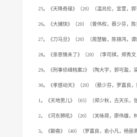
25。《天降奇缘》（20）（温兆伦，宣萱，
26。《大捕快》（20）（曾伟权，蔡少芬，
27。《刀马旦》（20）（周慧敏，陈锦鸿，
28。《亲恩情未了》（20）（李司祺，郑秀
29。《刑事侦缉档案2》（陶大宇，郭可盈，
30。《孝感动天》（20）（蔡少芬，罗嘉良
1。《天地男儿》（65）（郑少秋，古天乐，
2。《河东狮吼》（20）（关咏荷，廖伟雄，
3。《聊斋》（40）（罗嘉良，俞小凡，杨丽