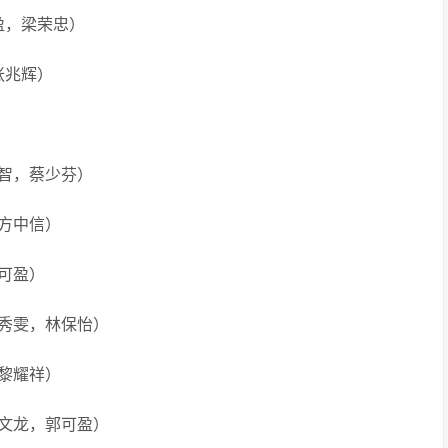
盈，梁荣忠）
张兆辉）
启智，蔡少芬）
，方中信）
郭可盈）
陈秀雯，林保怡）
，黎耀祥）
林文龙，郭可盈）