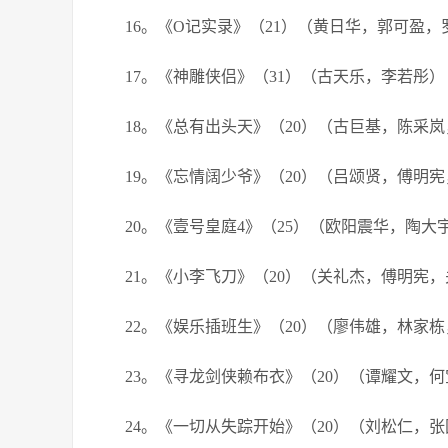
16。《O记实录》（21）（黄日华，郭可盈，
17。《神雕侠侣》（31）（古天乐，李若彤）
18。《总有出头天》（20）（古巨基，陈采
19。《忘情阔少爷》（20）（吕颂贤，傅明
20。《壹号皇庭4》（25）（欧阳震华，陶
21。《小李飞刀》（20）（关礼杰，傅明宪
22。《娱乐插班生》（20）（廖伟雄，林家
23。《寻龙剑侠赖布衣》（20）（谭耀文，
24。《一切从失踪开始》（20）（刘松仁，