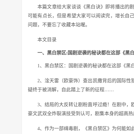
本篇文章给大家谈谈《黑白诀》即将播出的
可能有点长，但是希望大家可以阅读完，增长自
问题，不要忘了收藏本站喔。
本文目录
一、黑白禁区:国剧逆袭的秘诀都在这部《黑
1、黑白禁区：国剧逆袭的秘诀都在这部《黑
2、淦天雷（欧豪饰）查出凯撒背后的国际性
疑终于被消解，自此踏上了新的征程……
3、结局的大反转让剧粉直呼过瘾！在剧中，
豪文武双全炸裂演技受到认可，剧集本身的超高热
4、作为一部缉毒剧，《黑白禁区》为何能如