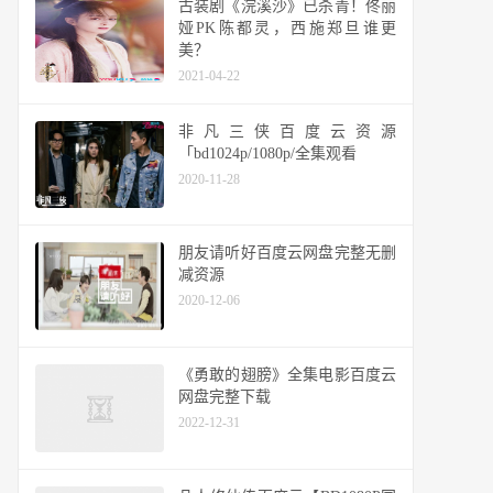
古装剧《浣溪沙》已杀青！佟丽
娅PK陈都灵，西施郑旦谁更
美？
2021-04-22
非凡三侠百度云资源
「bd1024p/1080p/全集观看
2020-11-28
朋友请听好百度云网盘完整无删
减资源
2020-12-06
《勇敢的翅膀》全集电影百度云
网盘完整下载
2022-12-31