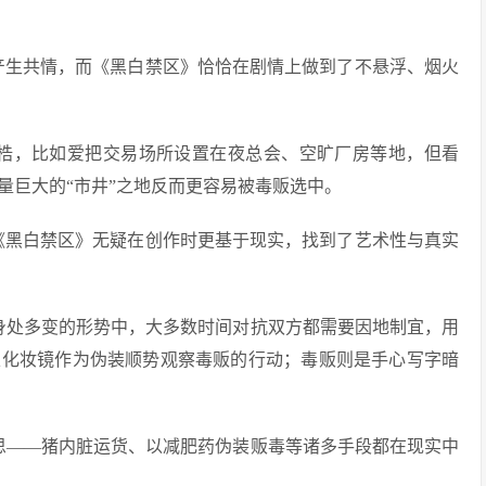
众产生共情，而《黑白禁区》恰恰在剧情上做到了不悬浮、烟火
桎梏，比如爱把交易场所设置在夜总会、空旷厂房等地，但看
量巨大的“市井”之地反而更容易被毒贩选中。
，《黑白禁区》无疑在创作时更基于现实，找到了艺术性与真实
身处多变的形势中，大多数时间对抗双方都需要因地制宜，用
以化妆镜作为伪装顺势观察毒贩的行动；毒贩则是手心写字暗
思——猪内脏运货、以减肥药伪装贩毒等诸多手段都在现实中