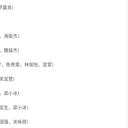
罗嘉良）
岚，海俊杰）
宪，魏骏杰）
大宇，陈秀雯，林保怡，宣萱）
，关宝慧）
栋，梁小冰）
何宝生，梁小冰）
张国强，关咏荷）