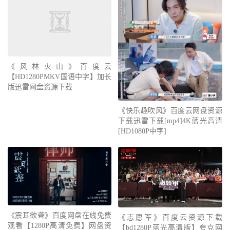
《风林火山》百度云
【HD1280PMKV国语中字】加长
版迅雷网盘资源下载
《快乐趣吹风》百度云网盘资源
下载迅雷下载[mp4]4K蓝光高清
[HD1080P中字]
《震耳欲聋》百度网盘在线免费
《志愿军》百度云资源下载
观看【1280P高清免费】网盘资
【bd1280P蓝光高清版】夸克网