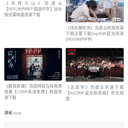
《风林火山》百度云
【HD1280PMKV国语中字】加长
版迅雷网盘资源下载
《快乐趣吹风》百度云网盘资源
下载迅雷下载[mp4]4K蓝光高清
[HD1080P中字]
《震耳欲聋》百度网盘在线免费
《志愿军》百度云资源下载
观看【1280P高清免费】网盘资
【bd1280P蓝光高清版】夸克网
源下载
盘
评论
抢沙发