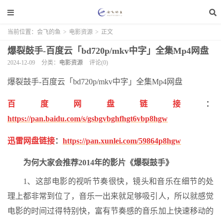
当前位置：
会飞的鱼
>
电影资源
>
正文
爆裂鼓手-百度云「bd720p/mkv中字」全集Mp4网盘
2024-12-09
分类：
电影资源
评论(0)
爆裂鼓手-百度云「bd720p/mkv中字」全集Mp4网盘
百度网盘链接
：
https://pan.baidu.com/s/gsbgvbghfhgt6vbp8hgw
迅雷网盘链接
：
https://pan.xunlei.com/59864p8hgw
为何大家会推荐2014年的影片《爆裂鼓手》
1、这部电影的视听节奏很快，镜头和音乐在细节的处
理上都非常到位了，音乐一出来就足够吸引人，所以就感觉
电影的时间过得特别快，富有节奏感的音乐加上快速移动的