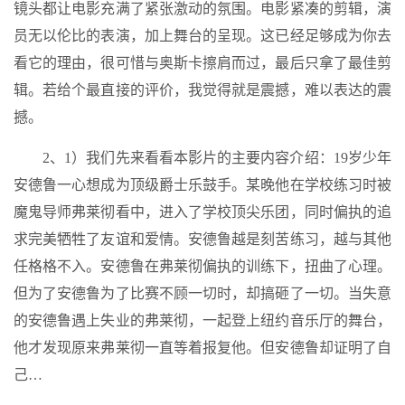
镜头都让电影充满了紧张激动的氛围。电影紧凑的剪辑，演
员无以伦比的表演，加上舞台的呈现。这已经足够成为你去
看它的理由，很可惜与奥斯卡擦肩而过，最后只拿了最佳剪
辑。若给个最直接的评价，我觉得就是震撼，难以表达的震
撼。
2、1）我们先来看看本影片的主要内容介绍：19岁少年
安德鲁一心想成为顶级爵士乐鼓手。某晚他在学校练习时被
魔鬼导师弗莱彻看中，进入了学校顶尖乐团，同时偏执的追
求完美牺牲了友谊和爱情。安德鲁越是刻苦练习，越与其他
任格格不入。安德鲁在弗莱彻偏执的训练下，扭曲了心理。
但为了安德鲁为了比赛不顾一切时，却搞砸了一切。当失意
的安德鲁遇上失业的弗莱彻，一起登上纽约音乐厅的舞台，
他才发现原来弗莱彻一直等着报复他。但安德鲁却证明了自
己…