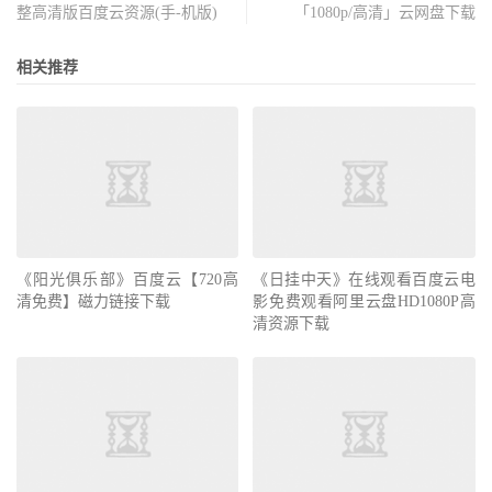
整高清版百度云资源(手-机版)
「1080p/高清」云网盘下载
相关推荐
《阳光俱乐部》百度云【720高
《日挂中天》在线观看百度云电
清免费】磁力链接下载
影免费观看阿里云盘HD1080P高
清资源下载