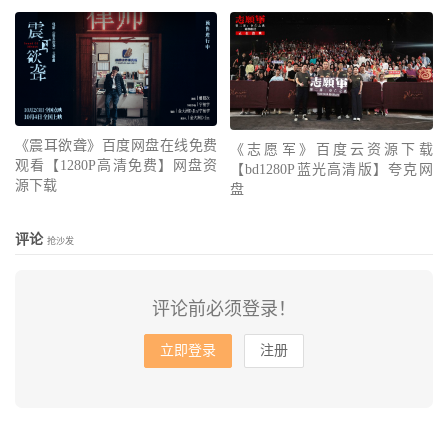
《震耳欲聋》百度网盘在线免费
《志愿军》百度云资源下载
观看【1280P高清免费】网盘资
【bd1280P蓝光高清版】夸克网
源下载
盘
评论
抢沙发
评论前必须登录！
立即登录
注册