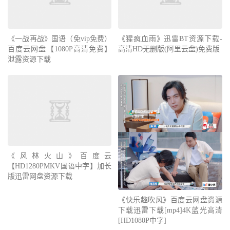
《一战再战》国语（免vip免费）
《猩疯血雨》迅雷BT资源下载-
百度云网盘【1080P高清免费】
高清HD无删版(阿里云盘)免费版
泄露资源下载
《风林火山》百度云
【HD1280PMKV国语中字】加长
版迅雷网盘资源下载
《快乐趣吹风》百度云网盘资源
下载迅雷下载[mp4]4K蓝光高清
[HD1080P中字]