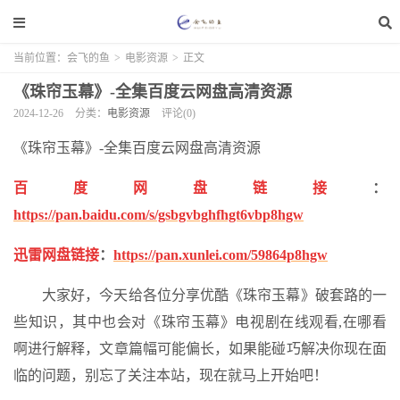
当前位置：
会飞的鱼
>
电影资源
>
正文
《珠帘玉幕》-全集百度云网盘高清资源
2024-12-26
分类：
电影资源
评论(0)
《珠帘玉幕》-全集百度云网盘高清资源
百度网盘链接
：
https://pan.baidu.com/s/gsbgvbghfhgt6vbp8hgw
迅雷网盘链接
：
https://pan.xunlei.com/59864p8hgw
大家好，今天给各位分享优酷《珠帘玉幕》破套路的一
些知识，其中也会对《珠帘玉幕》电视剧在线观看,在哪看
啊进行解释，文章篇幅可能偏长，如果能碰巧解决你现在面
临的问题，别忘了关注本站，现在就马上开始吧！