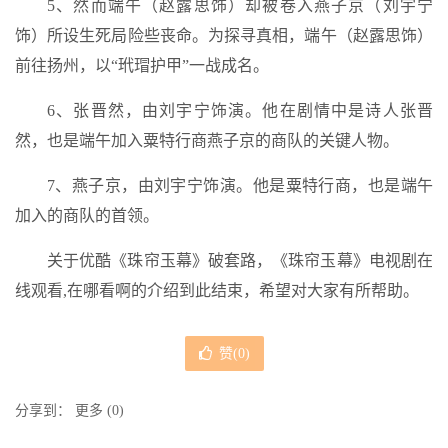
5、然而端午（赵露思饰）却被卷入燕子京（刘宇宁
饰）所设生死局险些丧命。为探寻真相，端午（赵露思饰）
前往扬州，以“玳瑁护甲”一战成名。
6、张晋然，由刘宇宁饰演。他在剧情中是诗人张晋
然，也是端午加入粟特行商燕子京的商队的关键人物。
7、燕子京，由刘宇宁饰演。他是粟特行商，也是端午
加入的商队的首领。
关于优酷《珠帘玉幕》破套路，《珠帘玉幕》电视剧在
线观看,在哪看啊的介绍到此结束，希望对大家有所帮助。
赞(
0
)
分享到：
更多
(
0
)