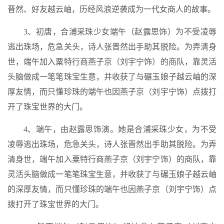
晋然、好友越云岫，历经风浪逆袭成为一代女商人的故事。
3、初唐，合浦采珠少女端午（赵露思饰）为不受凌辱
逃出珠场，危急关头，诗人张晋然出手助其脱险。为弄清身
世，端午加入粟特行商燕子京（刘宇宁饰）的商队，靠灵活
头脑做成一笔笔珠宝生意，并收获了与碾玉娘子越云岫的深
厚友情，而只懂珍珠的端午也因燕子京（刘宇宁饰）点拨打
开了珠宝世界的大门。
4、端午，由赵露思饰演。她是合浦采珠少女，为不受
凌辱逃出珠场，危急关头，诗人张晋然出手助其脱险。为弄
清身世，端午加入粟特行商燕子京（刘宇宁饰）的商队，靠
灵活头脑做成一笔笔珠宝生意，并收获了与碾玉娘子越云岫
的深厚友情，而只懂珍珠的端午也因燕子京（刘宇宁饰）点
拨打开了珠宝世界的大门。