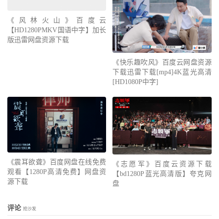
《风林火山》百度云
【HD1280PMKV国语中字】加长
版迅雷网盘资源下载
《快乐趣吹风》百度云网盘资源
下载迅雷下载[mp4]4K蓝光高清
[HD1080P中字]
《震耳欲聋》百度网盘在线免费
《志愿军》百度云资源下载
观看【1280P高清免费】网盘资
【bd1280P蓝光高清版】夸克网
源下载
盘
评论
抢沙发