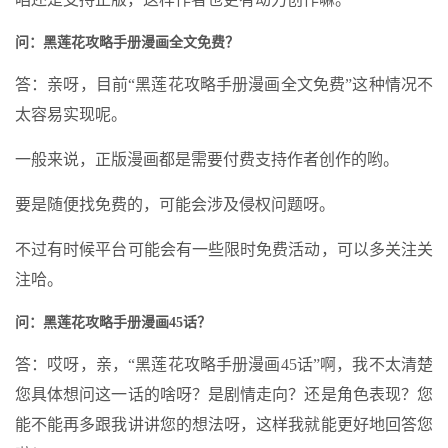
问：黑莲花攻略手册漫画全文免费？
答：亲呀，目前“黑莲花攻略手册漫画全文免费”这种情况不
太容易实现呢。
一般来说，正版漫画都是需要付费支持作者创作的哟。
要是随便找免费的，可能会涉及侵权问题呀。
不过有时候平台可能会有一些限时免费活动，可以多关注关
注哈。
问：黑莲花攻略手册漫画45话？
答：哎呀，亲，“黑莲花攻略手册漫画45话”啊，我不太清楚
您具体想问这一话的啥呀？是剧情走向？还是角色表现？您
能不能再多跟我讲讲您的想法呀，这样我就能更好地回答您