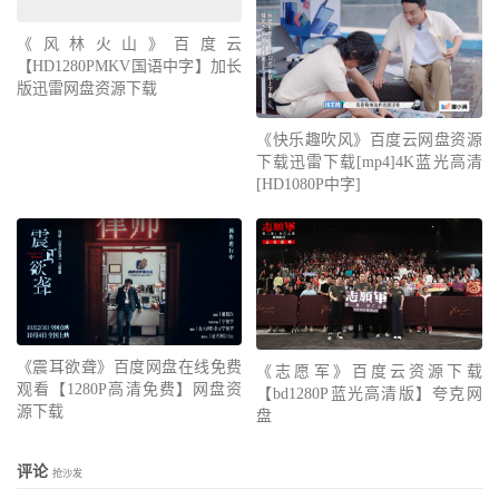
《风林火山》百度云
【HD1280PMKV国语中字】加长
版迅雷网盘资源下载
《快乐趣吹风》百度云网盘资源
下载迅雷下载[mp4]4K蓝光高清
[HD1080P中字]
《震耳欲聋》百度网盘在线免费
《志愿军》百度云资源下载
观看【1280P高清免费】网盘资
【bd1280P蓝光高清版】夸克网
源下载
盘
评论
抢沙发