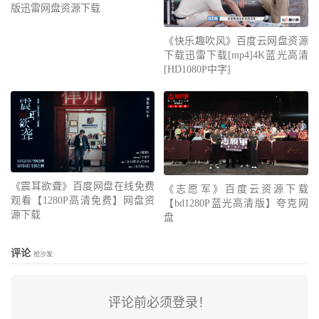
版迅雷网盘资源下载
《快乐趣吹风》百度云网盘资源
下载迅雷下载[mp4]4K蓝光高清
[HD1080P中字]
《震耳欲聋》百度网盘在线免费
《志愿军》百度云资源下载
观看【1280P高清免费】网盘资
【bd1280P蓝光高清版】夸克网
源下载
盘
评论
抢沙发
评论前必须登录！