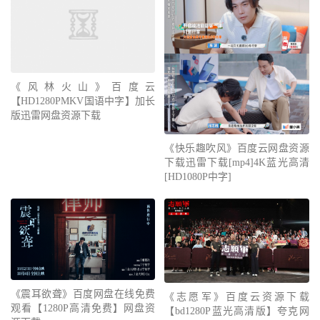
《风林火山》百度云
【HD1280PMKV国语中字】加长
版迅雷网盘资源下载
《快乐趣吹风》百度云网盘资源
下载迅雷下载[mp4]4K蓝光高清
[HD1080P中字]
《震耳欲聋》百度网盘在线免费
《志愿军》百度云资源下载
观看【1280P高清免费】网盘资
【bd1280P蓝光高清版】夸克网