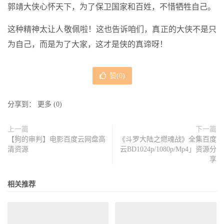
郭靖大侠心怀天下，为了保卫国家和百姓，不惜牺牲自己。
这种精神太让人敬佩啦！这也告诉咱们，真正的大侠不是只
为自己，而是为了大家，这才是侠的真谛呀！
赞(
0
)
分享到：
更多
(
0
)
上一篇
下一篇
【狗的审判】电影百度云网盘高
《斗罗大陆之燃魂战》全集百度
清资源
云BD1024p/1080p/Mp4」资源分
享
相关推荐