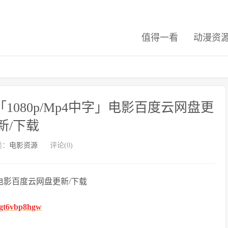
值得一看
动漫资
080p/Mp4中字」电影百度云网盘更
新/下载
类：
电影资源
评论(0)
」电影百度云网盘更新/下载
fhgt6vbp8hgw