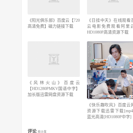
《阳光俱乐部》百度云【720
《日挂中天》在线观看
高清免费】磁力链接下载
云电影免费观看阿里
HD1080P高清资源下载
《风林火山》百度云
【HD1280PMKV国语中字】
加长版迅雷网盘资源下载
《快乐趣吹风》百度云
资源下载迅雷下载[mp4]
蓝光高清[HD1080P中字]
评论
抢沙发