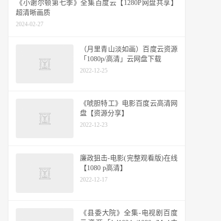
《小谢尔顿第七季》全集百度云【1280P网盘共享】
超清晰画质
2024-02-27
（月里青山淡如画）百度云资源
「1080p/高清」云网盘下载
2022-12-25
《唬胆特工》电影百度云高清网
盘【资源分享】
2022-12-23
廉政狙击-电影(完整观看版)在线
【1080 p高清】
2022-12-17
《县委大院》全集-电视剧百度