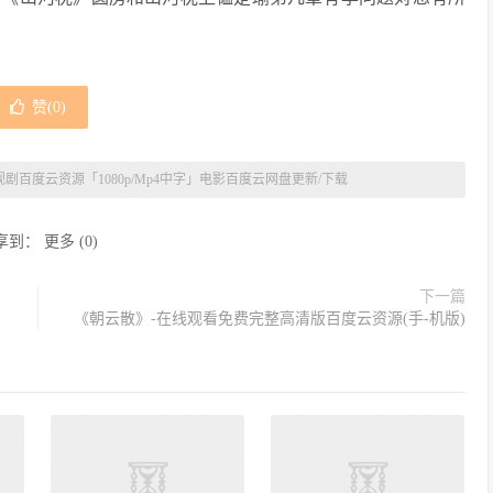
赞(
0
)
剧百度云资源「1080p/Mp4中字」电影百度云网盘更新/下载
享到：
更多
(
0
)
下一篇
《朝云散》-在线观看免费完整高清版百度云资源(手-机版)