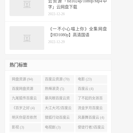
云资源「bd1024p/1080p/Mp4中
字」云网盘下载
2022-12-26
《一不小心喵上你》全集网盘
【HD1080p】高清国语
2022-12-29
热门标签
网盘资源 (94)
百度云资源 (70)
电影 (23)
百度网盘资源
热辣滚烫 (5)
百度云 (4)
(11)
九尾狐传百度云
暴风眼百度云资
了不起的女孩百
(4)
源 (4)
度云 (4)
《百岁之好 (4)
大江大河2百度云
流金岁月百度云
(4)
(4)
明天你是否依然
猎狐行动百度云
风暴舞百度云 (4)
爱我百度云 (4)
(4)
影视 (3)
电视剧 (3)
使徒行者3百度云