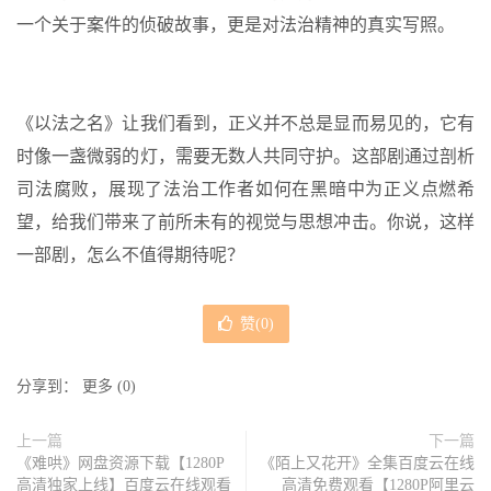
一个关于案件的侦破故事，更是对法治精神的真实写照。
《以法之名》让我们看到，正义并不总是显而易见的，它有
时像一盏微弱的灯，需要无数人共同守护。这部剧通过剖析
司法腐败，展现了法治工作者如何在黑暗中为正义点燃希
望，给我们带来了前所未有的视觉与思想冲击。你说，这样
一部剧，怎么不值得期待呢？
赞(
0
)
分享到：
更多
(
0
)
上一篇
下一篇
《难哄》网盘资源下载【1280P
《陌上又花开》全集百度云在线
高清独家上线】百度云在线观看
高清免费观看【1280P阿里云