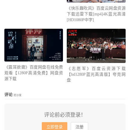
《快乐趣吹风》百度云网盘资源
下载迅雷下载[mp4]4K蓝光高清
[HD1080P中字]
《震耳欲聋》百度网盘在线免费
《志愿军》百度云资源下载
观看【1280P高清免费】网盘资
【bd1280P蓝光高清版】夸克网
源下载
盘
评论
抢沙发
评论前必须登录！
立即登录
注册