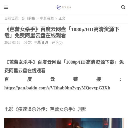
当前位置：
会飞的鱼
>
电影资源
>
正文
《芭蕾女杀手》百度云网盘「1080p/HD高清资源下
载」免费阿里云盘在线观看
2025-03-19
分类：
电影资源
评论(0)
《芭蕾女杀手》百度云网盘「1080p/HD高清资源下载」免
费阿里云盘在线观看
百度云链接：
https://pan.baidu.com/s/VIthab0bn2vqyMQovxpG3Xh
电影《疾速追杀外传：芭蕾女杀手》剧照