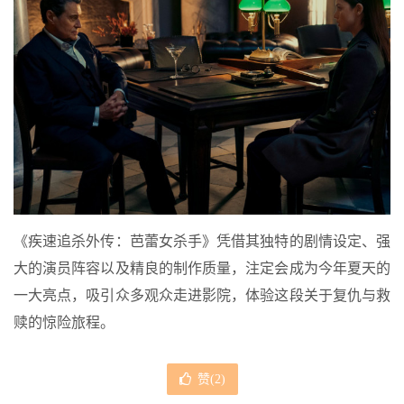
《疾速追杀外传：芭蕾女杀手》凭借其独特的剧情设定、强
大的演员阵容以及精良的制作质量，注定会成为今年夏天的
一大亮点，吸引众多观众走进影院，体验这段关于复仇与救
赎的惊险旅程。
赞(
2
)