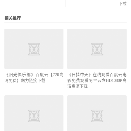
下载
相关推荐
《阳光俱乐部》百度云【720高
《日挂中天》在线观看百度云电
清免费】磁力链接下载
影免费观看阿里云盘HD1080P高
清资源下载