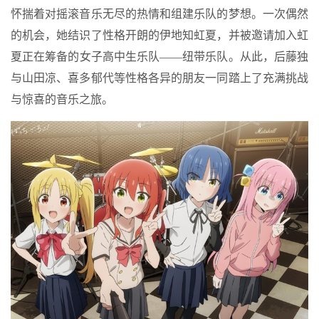
怀揣着对摇滚音乐无尽的热情和组建乐队的梦想。一次偶然
的机会，她结识了性格开朗的伊地知虹夏，并被邀请加入虹
夏正在筹备的女子高中生乐队——纽带乐队。从此，后藤独
与山田凉、喜多郁代等性格各异的朋友一同踏上了充满挑战
与惊喜的音乐之旅。