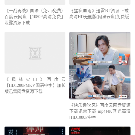
《一战再战》国语（免vip免费）
《猩疯血雨》迅雷BT资源下载-
百度云网盘【1080P高清免费】
高清HD无删版(阿里云盘)免费版
泄露资源下载
《风林火山》百度云
【HD1280PMKV国语中字】加长
版迅雷网盘资源下载
《快乐趣吹风》百度云网盘资源
下载迅雷下载[mp4]4K蓝光高清
[HD1080P中字]