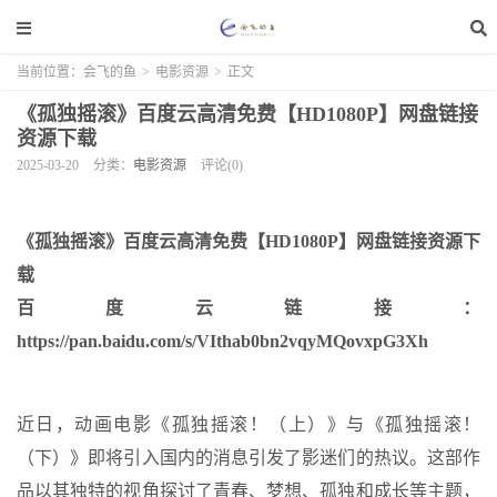
当前位置：
会飞的鱼
>
电影资源
>
正文
《孤独摇滚》百度云高清免费【HD1080P】网盘链接
资源下载
2025-03-20
分类：
电影资源
评论(0)
《孤独摇滚》百度云高清免费【HD1080P】网盘链接资源下
载
百度云链接：
https://pan.baidu.com/s/VIthab0bn2vqyMQovxpG3Xh
近日，动画电影《孤独摇滚！（上）》与《孤独摇滚！
（下）》即将引入国内的消息引发了影迷们的热议。这部作
品以其独特的视角探讨了青春、梦想、孤独和成长等主题，