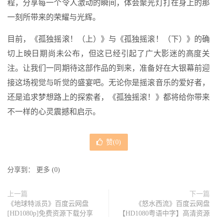
程，分享每一个令人激动的瞬间，体会聚光灯打在身上的那
一刻所带来的荣耀与光辉。
目前，《孤独摇滚！（上）》与《孤独摇滚！（下）》的确
切上映日期尚未公布，但这已经引起了广大影迷的高度关
注。让我们一同期待这部作品的到来，准备好在大银幕前迎
接这场视觉与听觉的盛宴吧。无论你是摇滚音乐的爱好者，
还是追求梦想路上的探索者，《孤独摇滚！》都将给你带来
不一样的心灵震撼和启示。
赞(
0
)
分享到：
更多
(
0
)
上一篇
下一篇
《地球特派员》百度云网盘
《怒水西流》百度云网盘
[HD1080p]免费资源下载分享
【HD1080粤语中字】高清资源