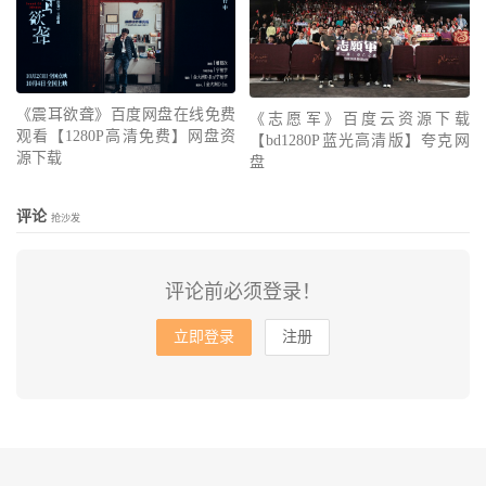
《震耳欲聋》百度网盘在线免费
《志愿军》百度云资源下载
观看【1280P高清免费】网盘资
【bd1280P蓝光高清版】夸克网
源下载
盘
评论
抢沙发
评论前必须登录！
立即登录
注册