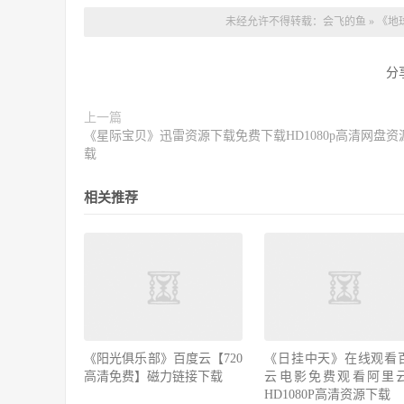
未经允许不得转载：
会飞的鱼
»
《地
分
上一篇
《星际宝贝》迅雷资源下载免费下载HD1080p高清网盘资
载
相关推荐
《阳光俱乐部》百度云【720
《日挂中天》在线观看
高清免费】磁力链接下载
云电影免费观看阿里
HD1080P高清资源下载