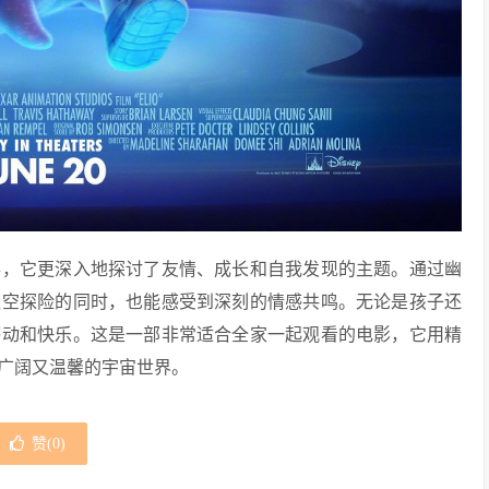
事，它更深入地探讨了友情、成长和自我发现的主题。通过幽
太空探险的同时，也能感受到深刻的情感共鸣。无论是孩子还
感动和快乐。这是一部非常适合全家一起观看的电影，它用精
广阔又温馨的宇宙世界。
赞(
0
)