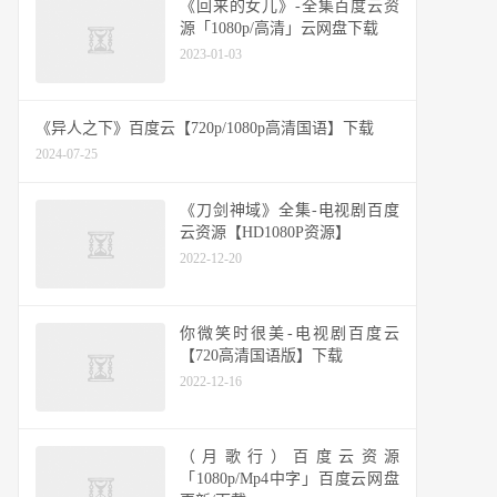
《回来的女儿》-全集百度云资
源「1080p/高清」云网盘下载
2023-01-03
《异人之下》百度云【720p/1080p高清国语】下载
2024-07-25
《刀剑神域》全集-电视剧百度
云资源【HD1080P资源】
2022-12-20
你微笑时很美-电视剧百度云
【720高清国语版】下载
2022-12-16
（月歌行）百度云资源
「1080p/Mp4中字」百度云网盘