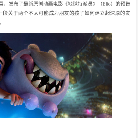
惊喜，发布了最新原创动画电影《地球特派员》（Elio）的预告
一段关于两个不太可能成为朋友的孩子如何建立起深厚的友
。