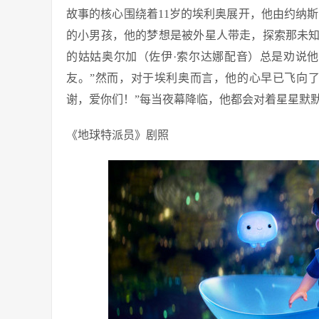
故事的核心围绕着11岁的埃利奥展开，他由约纳
的小男孩，他的梦想是被外星人带走，探索那未
的姑姑奥尔加（佐伊·索尔达娜配音）总是劝说
友。”然而，对于埃利奥而言，他的心早已飞向
谢，爱你们！”每当夜幕降临，他都会对着星星默
《地球特派员》剧照