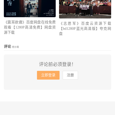
《震耳欲聋》百度网盘在线免费
《志愿军》百度云资源下载
观看【1280P高清免费】网盘资
【bd1280P蓝光高清版】夸克网
源下载
盘
评论
抢沙发
评论前必须登录！
立即登录
注册
© 2010-2026
会飞的鱼
网站地图