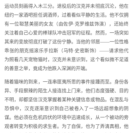
运动员刻画得入木三分。退役后的汉克并未彻底沉沦，他在
纽约一家酒吧担任调酒师，过着看似平静的生活。他不仅拥
有一位聪慧美丽的女友（由佐伊·克罗维兹饰演），还始终
关注着自己心爱的棒球队冲击冠军的征程。然而，一场突如
其来的变故彻底打破了这份宁静。当他的邻居——一位性格
乖张的朋克摇滚乐手拉斯（马特·史密斯饰）——请求他代
为照看几天宠物猫时，汉克并未意识到，这个看似微不足道
的善意之举，竟成为他跌入深渊的开端。
随着猫咪的到来，一连串匪夷所思的事件接踵而至。身份各
异、手段狠辣的陌生人接连找上门来，他们态度强硬、目的
不明，却都坚信汉克掌握着某种关键信息或物品。在混乱与
恐惧中，汉克逐渐意识到自己被卷入了一场远超想象的阴
谋。他必须在危机四伏的环境中迅速成长，从一个被动的旁
观者转变为积极的求生者。为了自保，也为了弄清真相，他