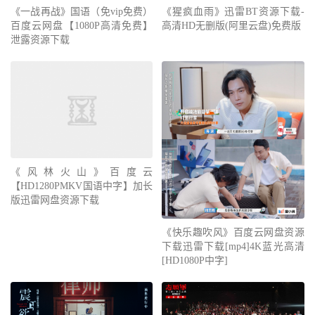
《一战再战》国语（免vip免费）
《猩疯血雨》迅雷BT资源下载-
百度云网盘【1080P高清免费】
高清HD无删版(阿里云盘)免费版
泄露资源下载
《风林火山》百度云
【HD1280PMKV国语中字】加长
版迅雷网盘资源下载
《快乐趣吹风》百度云网盘资源
下载迅雷下载[mp4]4K蓝光高清
[HD1080P中字]