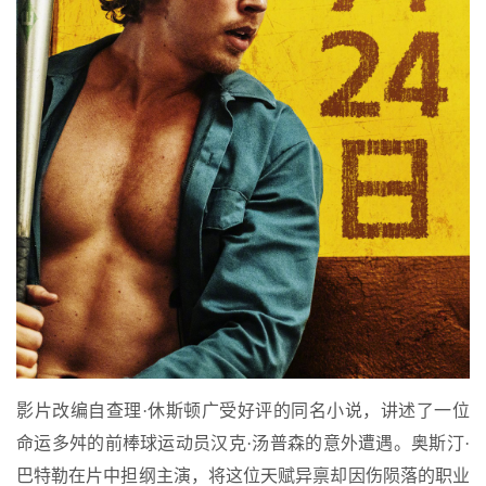
影片改编自查理·休斯顿广受好评的同名小说，讲述了一位
命运多舛的前棒球运动员汉克·汤普森的意外遭遇。奥斯汀·
巴特勒在片中担纲主演，将这位天赋异禀却因伤陨落的职业