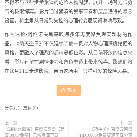
不得不与这些步步紧逼的危险人物周旋，展开一场智力与勇
气的极限博弈。影片通过紧凑的叙事节奏和层层递进的悬念
设置，将主角从日常到失控的心理转变展现得淋漓尽致。
作为达伦·阿伦诺夫斯基暌违多年再度聚焦现实题材的作
品，《偷天盗日》不仅延续了他一贯对人物心理深度挖掘的
风格，更融入了强烈的都市悬疑色彩。从目前释放的信息来
看，影片有望在剧情张力和角色塑造上带来惊喜。影迷们将
在10月24日走进影院，亲历这场由一只猫引发的惊险风暴。
赞(
0
)
分享到：
更多
(
0
)
上一篇
下一篇
《加勒比海盗》百度云网盘【高
《箱中羊》百度云网盘
清1080P免费】迅雷资源下载
[HD1080p]免费资源下载分享