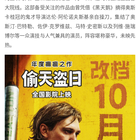
大院线。这部备受关注的作品由曾凭借《黑天鹅》摘得奥斯
卡桂冠的鬼才导演达伦·阿伦诺夫斯基亲自操刀，集结了奥
斯汀·巴特勒、佐伊·克罗维兹、马特·史密斯以及列维·施瑞
博尔等一众演技与人气兼具的演员，阵容堪称豪华，未映先
热。