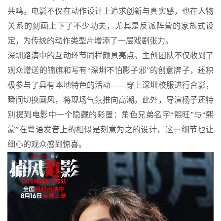
共鸣。电影不仅在动作设计上追求创新与真实感，也在人物
关系的刻画上下了不少功夫，尤其是反派阵营的家族式设
定，为传统的动作类型片增添了一层戏剧张力。
深圳路演中的互动环节同样颇具亮点。主创团队不仅收到了
观众赠送的锦旗和写有“深圳不怕影子邪”的创意牌子，还积
极参与了具有本地特色的活动——穿上深圳校服进行合影，
瞬间切换画风，将现场气氛推向高潮。此外，导演杨子还特
别提到电影中一个隐藏的彩蛋：角色兄弟名字“熙旺”与“熙
蒙”在粤语发音上的相似是刻意为之的设计，这一细节也让
细心的观众感到惊喜。