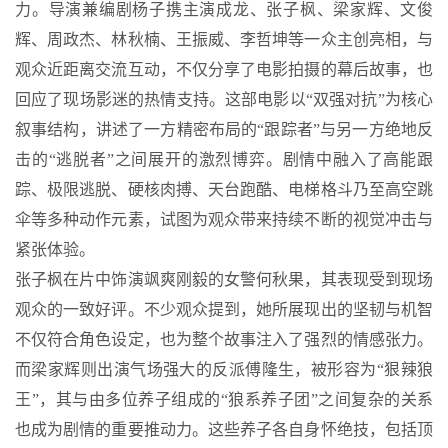
力。导演兼编剧杨子携主演成龙、张子枫、梁家辉、文俊
辉、周政杰、林秋楠、王振威、李哲坤等一众主创亮相，与
观众近距离交流互动，不仅分享了电影拍摄的幕后故事，也
回应了现场影迷的热情支持。这部电影以“双强对抗”为核心
叙事结构，讲述了一方精密布局的“跟踪者”与另一方绝地反
击的“逃脱者”之间展开的激烈博弈。剧情中融入了高能跟
踪、极限逃脱、硬核肉搏、天台跑酷、电梯格斗乃至高空跳
伞等多种动作元素，试图为观众带来持续不断的视觉冲击与
紧张体验。
张子枫在片中饰演飒爽刚毅的女警何秋果，其表现受到现场
观众的一致好评。不少观众提到，她所展现出的坚韧与机智
不仅符合角色设定，也为整个故事注入了强烈的情感张力。
而梁家辉则出演气场强大的反派傅隆生，被形容为“狠辣狼
王”，其与由多位养子组成的“狼系养子团”之间复杂的关系
也成为剧情的重要推动力。这些养子各自身怀绝技，包括顶