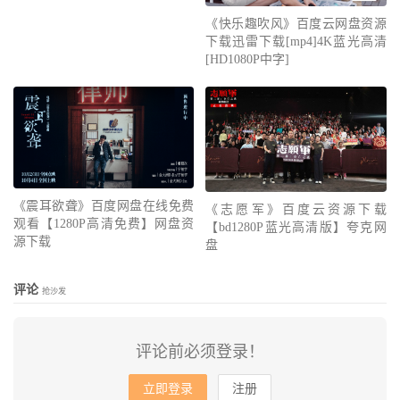
《快乐趣吹风》百度云网盘资源
下载迅雷下载[mp4]4K蓝光高清
[HD1080P中字]
《震耳欲聋》百度网盘在线免费
《志愿军》百度云资源下载
观看【1280P高清免费】网盘资
【bd1280P蓝光高清版】夸克网
源下载
盘
评论
抢沙发
评论前必须登录！
立即登录
注册