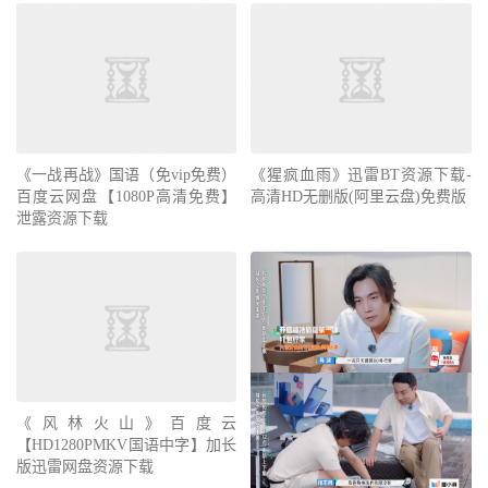
《一战再战》国语（免vip免费）
《猩疯血雨》迅雷BT资源下载-
百度云网盘【1080P高清免费】
高清HD无删版(阿里云盘)免费版
泄露资源下载
《风林火山》百度云
【HD1280PMKV国语中字】加长
版迅雷网盘资源下载