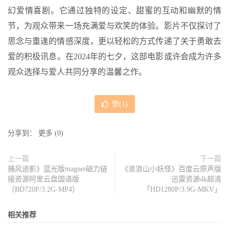
幻爱情喜剧。它通过独特的设定、甜蜜的互动和幽默的情
节，为观众带来一场充满爱与欢笑的体验。影片不仅探讨了
思念与重逢的情感深度，更以轻松的方式传递了关于勇敢去
爱的积极讯息。在2024年的七夕，这部电影或许会成为许多
观众选择与爱人共同分享的温馨之作。
赞(
1
)
分享到：
更多
(
0
)
上一篇
下一篇
捕风追影》蓝光版magnet磁力链
《浪浪山小妖怪》百度云原声版
接资源阿里云盘国语版
迅雷资源4k超清
（BD720P/3.2G-MP4）
「HD1280P/3.9G-MKV」
相关推荐