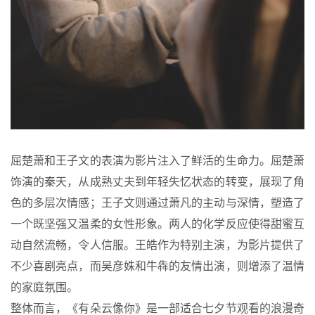
屈楚萧和王子文的表演为影片注入了鲜活的生命力。屈楚萧
饰演的秦天，从成熟丈夫到年轻失忆状态的转变，展现了角
色的多层次情感；王子文则通过萧凡的主动与深情，塑造了
一个既坚强又温柔的女性形象。两人的化学反应使得甜蜜互
动自然流畅，令人信服。王皓作为特别主演，为影片提供了
不少喜剧亮点，而吴彦姝和牛犇的友情出演，则增添了温情
的家庭氛围。
整体而言，《有朵云像你》是一部适合七夕节观看的浪漫奇