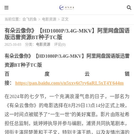
当前位置：
会飞的鱼
>
电影资源
>
正文
有朵云像你》【HD1080P/3.4G-MKV】阿里网盘国语
版迅雷资源BT种子TC版
2025-10-03
分类：
电影资源
评论(0)
有朵云像你》【HD1080P/3.4G-MKV】阿里网盘国语版迅雷
资源BT种子TC版
百度云链
接：
https://pan.baidu.com/s/n5xxv6t7ry6aRL5xT4Y644m
在2024年的七夕节，一个充满浪漫气息的日子，一部名为
《有朵云像你》的电影选择在8月29日13点14分正式上映，
这一时间点被赋予了“一生一世”的美好寓意。影片由陈祉希
担任总监制，姚婷婷执导并参与编剧，浦贤共同执笔剧本，
领衔主演屈楚萧和王子文，特别主演王皓，以及友情出演的