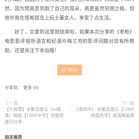
然，因为梵高苦到割了自己的耳朵，高更虽然穷困之极，但
他毕竟在塔希提岛上玩土著女人，享受了点生活。
好了，文章到这里就结束啦，如果本次分享的《老枪》
电影影评视听语言和纪录片梅兰芳的影评问题对您有所帮
助，还望关注下本站哦！
赞(
0
)
分享到：
更多
(
0
)
上一篇
下一篇
【七夜雪】全集百度云（hd高
《漠风吟》-全集百度云【1280P
清）网盘【1280P中字】完整资
网盘共享】超清晰画质
源已分享
相关推荐