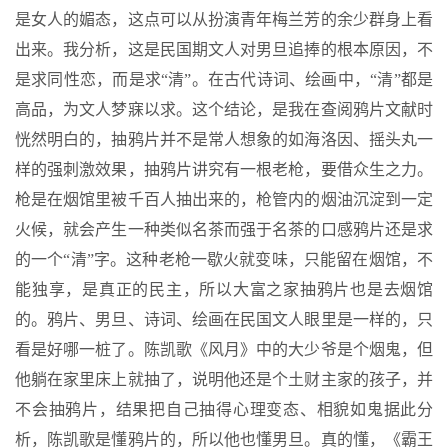
是女人的媚态，这点可以从扮演青年梅兰芳的余少群身上看
出来。我分析，这是民国期文人对男旦追捧的根本原因，不
是求同性恋，而是求“清”。在古代诗词、绘画中，“清”都是
高品，为文人梦寐以求。这个结论，是我在查阅鸦片文献时
恍然明白的，抽鸦片并不是常人想象的如海洛因、摇头丸一
样的强刺激效果，抽鸦片讲究有一根老枪，要借众生之力。
枪是在烟馆里被千百人抽出来的，枪管内的烟油沉淀到一定
火候，就会产生一种类似名茶而强于名茶的口感鸦片还是求
的一个“清”字。这种老枪一歇火就变味，只能留在烟馆，不
能独享，是真正的民主，所以大富之家抽鸦片也是去烟馆
的。鸦片、男旦、诗词、绘画在民国文人眼里是一样的，只
看是好哪一桩了。陈凯歌《风月》中的大少爷是个烟鬼，但
他躺在家里床上就抽了，说明他还是个土财主家的孩子，并
不会抽鸦片，结果把自己抽得心理变态、相貌如鬼据此分
析，陈凯歌是懂鸦片的，所以他也懂男旦。真的懂，《霸王