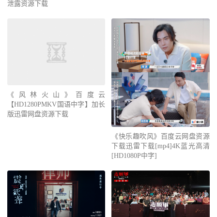
泄露资源下载
《风林火山》百度云
【HD1280PMKV国语中字】加长
版迅雷网盘资源下载
《快乐趣吹风》百度云网盘资源
下载迅雷下载[mp4]4K蓝光高清
[HD1080P中字]