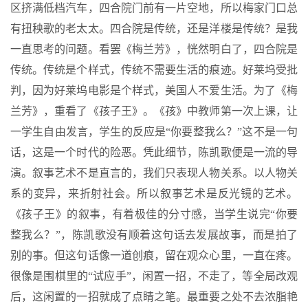
区挤满低档汽车，四合院门前有一片空地，所以梅家门口总
有扭秧歌的老太太。四合院是传统，还是洋楼是传统？是我
一直思考的问题。看罢《梅兰芳》，恍然明白了，四合院是
传统。传统是个样式，传统不需要生活的痕迹。好莱坞受批
判，因为好莱坞电影是个样式，美国人不爱生活。为了《梅
兰芳》，重看了《孩子王》。《孩》中教师第一次上课，让
一学生自由发言，学生的反应是“你要整我么？”这不是一句
话，这是一个时代的险恶。凭此细节，陈凯歌便是一流的导
演。叙事艺术不是直言的，我们只表现人物关系。以人物关
系的变异，来折射社会。所以叙事艺术是反光镜的艺术。
《孩子王》的叙事，有着极佳的分寸感，当学生说完“你要
整我么？”，陈凯歌没有顺着这句话去发展故事，而是拍了
别的事。但这句话像一道创痕，留在观众心里，一直在疼。
很像是围棋里的“试应手”，闲置一招，不走了，等全局改观
后，这闲置的一招就成了点睛之笔。最重要之处不去浓脂艳