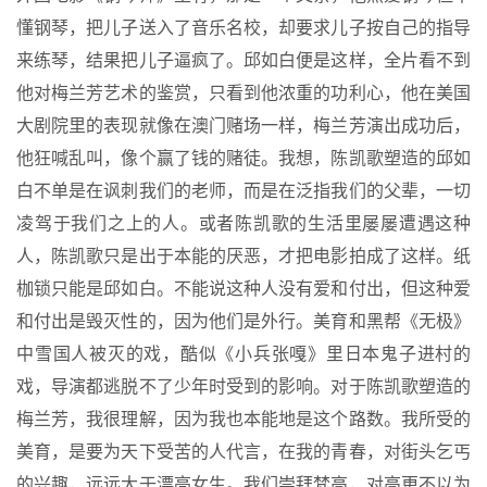
懂钢琴，把儿子送入了音乐名校，却要求儿子按自己的指导
来练琴，结果把儿子逼疯了。邱如白便是这样，全片看不到
他对梅兰芳艺术的鉴赏，只看到他浓重的功利心，他在美国
大剧院里的表现就像在澳门赌场一样，梅兰芳演出成功后，
他狂喊乱叫，像个赢了钱的赌徒。我想，陈凯歌塑造的邱如
白不单是在讽刺我们的老师，而是在泛指我们的父辈，一切
凌驾于我们之上的人。或者陈凯歌的生活里屡屡遭遇这种
人，陈凯歌只是出于本能的厌恶，才把电影拍成了这样。纸
枷锁只能是邱如白。不能说这种人没有爱和付出，但这种爱
和付出是毁灭性的，因为他们是外行。美育和黑帮《无极》
中雪国人被灭的戏，酷似《小兵张嘎》里日本鬼子进村的
戏，导演都逃脱不了少年时受到的影响。对于陈凯歌塑造的
梅兰芳，我很理解，因为我也本能地是这个路数。我所受的
美育，是要为天下受苦的人代言，在我的青春，对街头乞丐
的兴趣，远远大于漂亮女生。我们崇拜梵高，对高更不以为