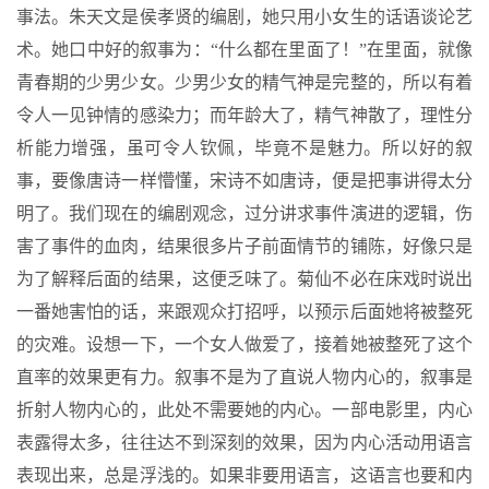
事法。朱天文是侯孝贤的编剧，她只用小女生的话语谈论艺
术。她口中好的叙事为：“什么都在里面了！”在里面，就像
青春期的少男少女。少男少女的精气神是完整的，所以有着
令人一见钟情的感染力；而年龄大了，精气神散了，理性分
析能力增强，虽可令人钦佩，毕竟不是魅力。所以好的叙
事，要像唐诗一样懵懂，宋诗不如唐诗，便是把事讲得太分
明了。我们现在的编剧观念，过分讲求事件演进的逻辑，伤
害了事件的血肉，结果很多片子前面情节的铺陈，好像只是
为了解释后面的结果，这便乏味了。菊仙不必在床戏时说出
一番她害怕的话，来跟观众打招呼，以预示后面她将被整死
的灾难。设想一下，一个女人做爱了，接着她被整死了这个
直率的效果更有力。叙事不是为了直说人物内心的，叙事是
折射人物内心的，此处不需要她的内心。一部电影里，内心
表露得太多，往往达不到深刻的效果，因为内心活动用语言
表现出来，总是浮浅的。如果非要用语言，这语言也要和内