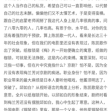
这个人当作自己的私货，希望自己可以一直影响他，以代替
自己的壮志未酬。偏偏他们又不太懂艺术，于是变得蛮横。
跟自己的启蒙老师闹掰了我这代人身上是几率很高的事，问
了八零九零的人，几率也高。有恩于你、水平低、对你的生
活有着强烈的干预欲，算上陈凯歌一代人，看来是长达三十
年的社会现象，但在我们的电影里还没有表现过，陈凯歌作
出了突破。纸枷锁是《梅》片一开始便确立的寓意，纸做的
枷锁，可就是无法挣脱，这是内心的束缚。寓意深刻，可以
泛指一切事，但在片中究竟指什么？京剧？怕不是，因为全
片没有表现梅兰芳对京剧的痴迷。职业身份？怕不是，因为
职业带来的最大麻烦是日本人要听他唱戏，他蓄须明志了，
突破了。邱如白？从视听语言的角度上分析，陈凯歌是这个
意思，全片以纸枷锁开始，以邱如白的形象结束，剧终时看
到梅兰芳还没有摆脱邱如白，我心中生起了寒意。这种人，
外国电影《钢琴师》里有，那是一个父亲，他热爱钢琴但不