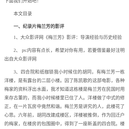
下面我们开始吧！
本文目录
一、纪录片梅兰芳的影评
1、大众影评网《梅兰芳》影评：导演经验与历史经验
2、 ps:内容有点长，希望对你有用，若要借鉴最好注明
出自大众影评网
3、四合院和纸枷锁我小时候住的胡同，有梅兰芳一栋
洋楼，是有露台的二层小楼。因了陈凯歌的这部电影，各种
梅家的资料浮出水面，我才知道这栋楼是梅兰芳在民国时用
来存古董的，而我小时候楼里已住了人。洋楼做了中式的修
正，在一片瓦房中竟然和谐。梅兰芳是讲究的人，此楼花了
心思。六年前，胡同改建成楼区，洋楼被推倒，作为回迁户
的梅家，在楼房的包围圈中，得到了一座新盖的四合院。楼