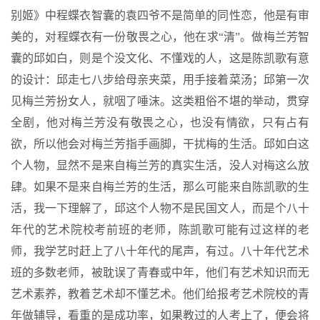
别姬》中程蝶衣智囊的袁四爷不是简单的同性恋，他是有审
美的，对程蝶衣有一份敬畏之心，他在求“清”。做梅兰芳智
囊的邱如白，则是个没文化、不懂戏的人，这是陈凯歌有意
的设计：邱走七八步给母亲夹菜，用手接着菜汤；邱第一次
见梅兰芳扮女人，就咽了唾沫。这类粗俗不堪的举动，贯穿
全剧，他对梅兰芳没有敬畏之心，也没有情欲，只有占有
欲，所以他会对梅兰芳指手画脚，干扰梅的生活。邱如白这
个人物，显然不是来自梅兰芳的真实生活，没人对梅这么放
肆。如果不是来自梅兰芳的生活，那么可能来自陈凯歌的生
活，我一下理解了，邱这个人物不是民国文人，而是个八十
年代的艺术院校考前班的老师，陈凯歌可能有过这样的老
师，我学艺时赶上了八十年代的尾声，有过。八十年代艺术
班的多数老师，被耽误了青春或中年，他们有艺术知识而无
艺术素养，教着艺术却不懂艺术。他们给报考艺术院校的青
年做辅导，看重的是成功率，如果教过的人考上了，便会将