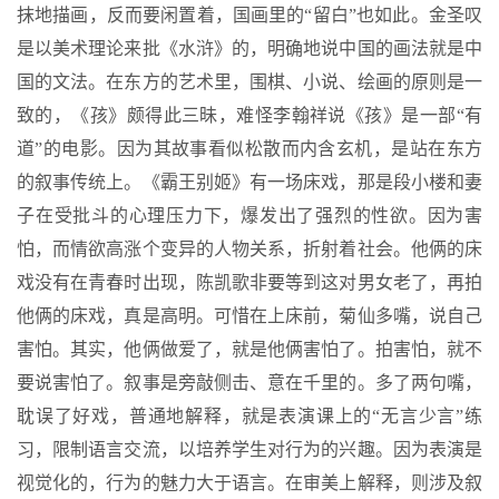
抹地描画，反而要闲置着，国画里的“留白”也如此。金圣叹
是以美术理论来批《水浒》的，明确地说中国的画法就是中
国的文法。在东方的艺术里，围棋、小说、绘画的原则是一
致的，《孩》颇得此三昧，难怪李翰祥说《孩》是一部“有
道”的电影。因为其故事看似松散而内含玄机，是站在东方
的叙事传统上。《霸王别姬》有一场床戏，那是段小楼和妻
子在受批斗的心理压力下，爆发出了强烈的性欲。因为害
怕，而情欲高涨个变异的人物关系，折射着社会。他俩的床
戏没有在青春时出现，陈凯歌非要等到这对男女老了，再拍
他俩的床戏，真是高明。可惜在上床前，菊仙多嘴，说自己
害怕。其实，他俩做爱了，就是他俩害怕了。拍害怕，就不
要说害怕了。叙事是旁敲侧击、意在千里的。多了两句嘴，
耽误了好戏，普通地解释，就是表演课上的“无言少言”练
习，限制语言交流，以培养学生对行为的兴趣。因为表演是
视觉化的，行为的魅力大于语言。在审美上解释，则涉及叙