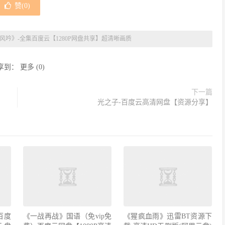
赞(
0
)
风吟》-全集百度云【1280P网盘共享】超清晰画质
享到：
更多
(
0
)
下一篇
光之子-百度云高清网盘【资源分享】
百度
《一战再战》国语（免vip免
《猩疯血雨》迅雷BT资源下