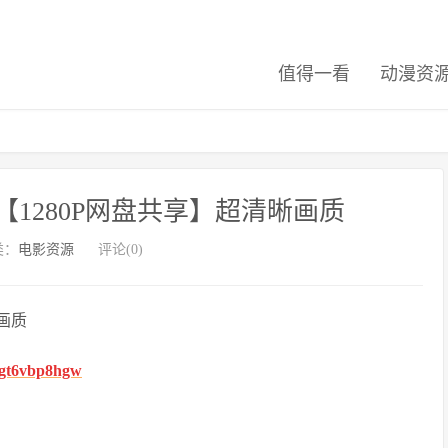
值得一看
动漫资
1280P网盘共享】超清晰画质
类：
电影资源
评论(0)
画质
fhgt6vbp8hgw