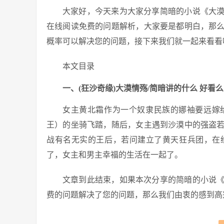
大家好，今天来为大家分享简暗的小说《大
在线阅读免费的问题解析，大家要是都明白，那
概率可以解决您的问题，接下来我们就一起来看看
本文目录
一、(狂沙奇缘)大漠情殇/简暗讲的什么 好看么
女主黄北霜作为一个奴隶民族的娜袖要远嫁
王）的坐骑飞踏，随后，女主遇到沙漠中的强盗
战有名无实的王后，若问建立了黄天狂兵团，在
了，女主和男主幸福的生活在一起了。
文章到此结束，如果本次分享的简暗的小说
费的问题解决了您的问题，那么我们由衷的感到高