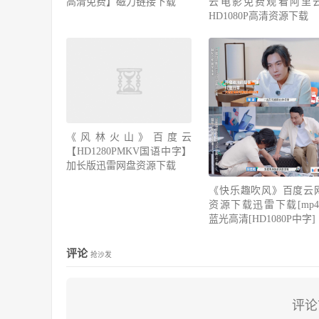
高清免费】磁力链接下载
云电影免费观看阿里
HD1080P高清资源下载
《风林火山》百度云
【HD1280PMKV国语中字】
加长版迅雷网盘资源下载
《快乐趣吹风》百度云
资源下载迅雷下载[mp4]
蓝光高清[HD1080P中字]
评论
抢沙发
评论