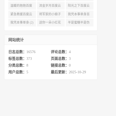
度云资源 (3)
(3)
(3)
温暖的抱抱百度
流金岁月百度云
阳光之下百度云
云 (3)
完整网盘 (3)
(3)
紧急救援百度云
将军家的小娘子
我凭本事单身百
资源 (2)
百度云 (2)
度云资源 (2)
我凭本事单身 (2)
送你一朵小红花
半是蜜糖半是伤
百度云 (2)
百度云资源 (2)
网站统计
日志总数：
16576
评论总数：
4
标签总数：
373
页面总数：
3
分类总数：
8
链接总数：
0
用户总数：
5
最后更新：
2025-10-29