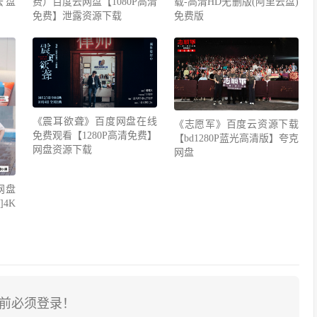
云盘
费）百度云网盘【1080P高清
载-高清HD无删版(阿里云盘)
免费】泄露资源下载
免费版
《震耳欲聋》百度网盘在线
《志愿军》百度云资源下载
免费观看【1280P高清免费】
【bd1280P蓝光高清版】夸克
网盘资源下载
网盘
网盘
4K
前必须登录！