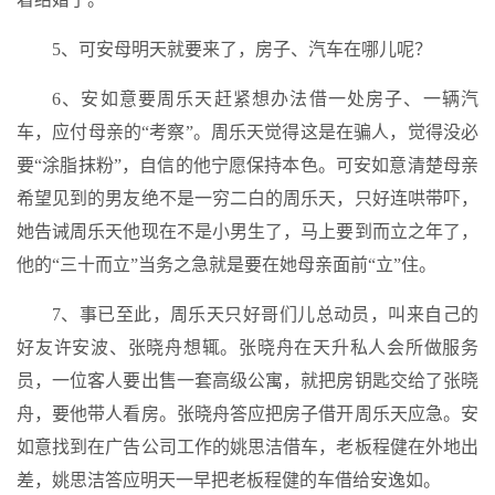
5、可安母明天就要来了，房子、汽车在哪儿呢？
6、安如意要周乐天赶紧想办法借一处房子、一辆汽
车，应付母亲的“考察”。周乐天觉得这是在骗人，觉得没必
要“涂脂抹粉”，自信的他宁愿保持本色。可安如意清楚母亲
希望见到的男友绝不是一穷二白的周乐天，只好连哄带吓，
她告诫周乐天他现在不是小男生了，马上要到而立之年了，
他的“三十而立”当务之急就是要在她母亲面前“立”住。
7、事已至此，周乐天只好哥们儿总动员，叫来自己的
好友许安波、张晓舟想辄。张晓舟在天升私人会所做服务
员，一位客人要出售一套高级公寓，就把房钥匙交给了张晓
舟，要他带人看房。张晓舟答应把房子借开周乐天应急。安
如意找到在广告公司工作的姚思洁借车，老板程健在外地出
差，姚思洁答应明天一早把老板程健的车借给安逸如。