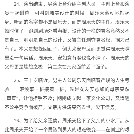
24、演出结束，导演上台介绍主创人员，主创上台和演
员一起谢幕，可叫到舞美设计的时候，周乐天激动地站起
身，听到的名字却不是周乐天，而是周乐天的主任。周乐天
顿时傻了，跑到剧场外看海报，设计的一栏的署名竟然又不
是自己，明明是自己的设计，又被主任剥夺署名权，据为己
有了。本来是想挽回面子，倒头来安母反而更觉得周乐天嘴
里没一句实话，周乐天、安如意有嘴也说不清了。周乐天的
父母更是尴尬之极，第二次在亲家面前丢了面子。
25、三十岁临近，男主人公周乐天面临着严峻的人生考
验——麻烦事一桩接着一桩，先是女友安意如的母亲突然
“审查”，让他措手不及；刚刚成立起一家文化公司，又遭遇
不公平竞争而破产；父亲周洪涛突然去世，欠下债务。
26、为了给父亲还债，周乐天接下了父亲的小水厂。从
此周乐天开始了一个男孩到男人的艰难蜕变——在创业的艰