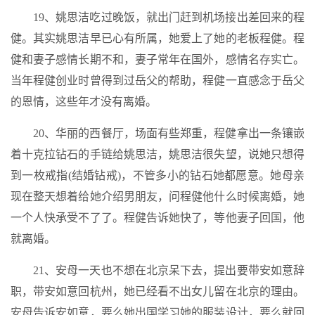
19、姚思洁吃过晚饭，就出门赶到机场接出差回来的程
健。其实姚思洁早已心有所属，她爱上了她的老板程健。程
健和妻子感情长期不和，妻子常年在国外，感情名存实亡。
当年程健创业时曾得到过岳父的帮助，程健一直感念于岳父
的恩情，这些年才没有离婚。
20、华丽的西餐厅，场面有些郑重，程健拿出一条镶嵌
着十克拉钻石的手链给姚思洁，姚思洁很失望，说她只想得
到一枚戒指(结婚钻戒)，不管多小的钻石她都愿意。她母亲
现在整天想着给她介绍男朋友，问程健他什么时候离婚，她
一个人快承受不了了。程健告诉她快了，等他妻子回国，他
就离婚。
21、安母一天也不想在北京呆下去，提出要带安如意辞
职，带安如意回杭州，她已经看不出女儿留在北京的理由。
安母告诉安如意，要么她出国学习她的服装设计，要么就回