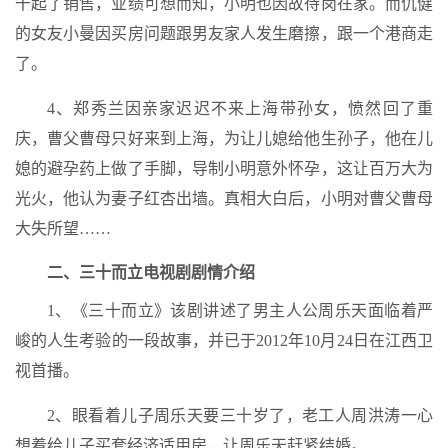
干起了销售，业绩可想而知，小明也因故待岗在家。而仇健
的女友小曼因买房问题跟男友家人发生磨擦，跟一个港商走
了。
4、郑秀兰因亲家迟迟不来上海带孙女，愤然回了重
庆，曹父曹母只好来到上海，为让儿媳给他生孙子，他在儿
媳的避孕药上做了手脚，导制小明意外怀孕，这让百万大为
光火，他认为妻子红杏出墙。真相大白后，小明对曹父曹母
大失所望……
二、三十而立电视剧剧情介绍
1、《三十而立》该剧讲述了男主人公周乐天面临着严
峻的人生考验的一段故事，并已于2012年10月24日在江西卫
视首播。
2、眼看着儿子周乐天要三十岁了，老工人周洪涛一心
想着给儿子买套经济适用房，让周乐天赶紧结婚。