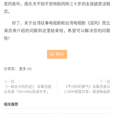
苦历练中，周乐天不知不觉地和同样三十岁的女孩姚思洁相
恋。
好了，关于台湾往事电视剧和台湾电视剧《迎风》而立
演员表介绍的问题到这里结束啦，希望可以解决您的问题
哈！
赞(
0
)
分享到：
更多
(
0
)
上一篇
下一篇
《一起长大的约定》-全集百度
《不讨好的勇气》全集百度云
云资源「HD1080p高清中字」
（1280P网盘共享）超清晰画质
相关推荐