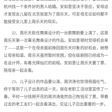
杭州找一个条件好的男人结婚。安如意坚决不答应，安母这
才发现女儿留在北京就是为了周乐天，可安母无论如何都不
能接受女儿爱上周乐天的现实。
22、周乐天担任舞美设计的一台歌舞剧要上演了，这是
周乐天第一次署名舞美设计的作品。安如意顿时觉得机会来
了——这是一个在母亲面前挽回周乐天印象的好机会，她想
让母亲知道，周乐天虽然暂时贫困，但在级剧院已经成为一
名设计师，有着光辉灿烂的前程。安如意让周乐天要了票，
陪母亲一起去看。
23、儿子设计的作品要公演，周洪涛也觉得扬眉吐气，
终于等到了儿子出息的这一天，就在老职工活动室宣传了一
番。平时一分钱掰开花的周洪涛竟然自己掏钱买了票，带着
过去的老工友们一起去看演出，见证儿子迈出重要的一步。