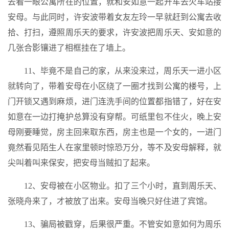
去看一眼公寓所在的位置，就和安如意一起开车去火车站接
安母。与此同时，许安波带着女友左玲一早就赶到公寓去收
拾、打扫，遵照周乐天的要求，许安波把周乐天、安如意的
几张合影镶进了相框挂在了墙上。
11、毕竟不是自己的家，从来没来过，周乐天一进小区
就转向了，带着安母在小区绕了一圈才找到公寓的楼号，上
门开锁又遇到麻烦，进门连洗手间的位置都指错了，好在安
如意在一边打掩护总算没有穿帮。可纸里包不住火，晚上安
母刚要睡觉，房主回来取东西，房主也是一个女的，一进门
竟然看见陌生人在家里顿时惊恐万分，等不及安母解释，就
尖叫着叫来保安，把安母当贼扣了起来。
12、安母被在小区物业。扣了三个小时，直到周乐天、
张晓舟来了，才被放了出来。安母当晚只好住进了宾馆。
13、骗局被戳穿，后果很严重。不管安如意如何为周乐