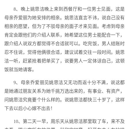
8、晚上姚思洁晚上来到西餐厅和一位男士见面，这是
母亲乔爱丽为她安排的相亲。姚思洁直言不讳，说自己没有
相亲的愿望，但为了不驳母亲的面子才来见面。考虑到母亲
肯定会跟他们的介绍人联系，她希望这位男士能配合一下，
跟介绍人说双方都觉得不合适就可以。吃完饭，男人结账时
忍不住说，觉得他俩很合适，建议试着交往一段时间。姚思
洁一听，赶紧抢着把单买了，说要男人一定体谅自己，这顿
饭就当她请客。
9、母亲乔爱丽见姚思洁又无功而返十分不满，说这都
是她通过朋友关系为她千挑万选出来的，有事业、有资产，
问姚思洁究竟要个什么样的。说姚思洁都快三十岁了，这样
下去以后小心嫁不出去！
10、第二天一早，周乐天从姚思洁那里取了车，来不及