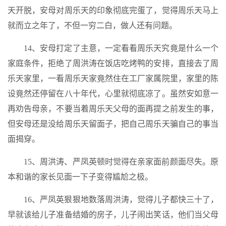
天开脱，安母对周乐天的印象彻底完蛋了，觉得周乐天马上
就而立之年了，不但一穷二白，做人还有问题。
14、安母打定了主意，一定看看周乐天究竟是什么一个
家庭条件，拒绝了周洪涛在饭店吃烤鸭的安排，直接去了周
乐天家里，一看周乐天家竟然住在工厂家属院里，家里的陈
设竟然还停留在八十年代，心里就彻底凉了。虽然安如意一
再劝告母亲，不要当着周乐天父母的面再提之前发生的事，
但安母还是没给周乐天留面子，把自己周乐天骗自己的事当
面揭穿。
15、周洪涛、严凤英顿时觉得在亲家面前颜面尽失。原
本和谐的家长见面一下子变得尴尬之极。
16、严凤英狠狠地数落周洪涛，觉得儿子都快三十了，
早就该给儿子准备结婚的房子，儿子闹出笑话，他们当父母