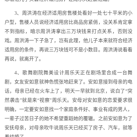
3、周洪涛在经济适用房售楼处看好一处七十平米的小
户型，售楼人员说经济适用房比商品房紧俏，没关系肯定拿
不到指标，暗示周洪涛拿出三万块钱来打点关系，否则没
戏。周洪涛一下子急了，岂有此理，他儿子本来就符合经济
适用房的条件，再说三万块钱可不是小数目。周洪涛说看看
再说，就离开了。
4、歌舞剧院舞美设计周乐天正在剧场里合成一台舞
剧，女友安如意就神色慌张地赶来了。安如意接到母亲的电
话，母亲已经在火车上了，明天一早就到北京，说白了“突
然袭击”就是来“视察”周乐天。安母对安如意的恋爱要求很
明确，一定要安如意找一个家庭条件好、事业有成的男人，
一辈子过苦日子的她不希望重蹈她的覆辙。之前安如意为了
安抚母亲，对母亲吹牛说周乐天已经买了房子、汽车，就等
着结婚了。