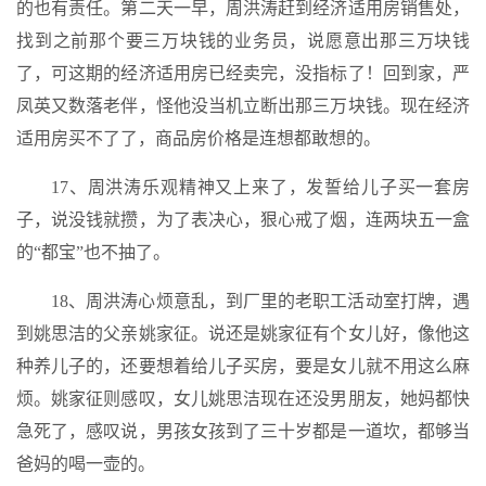
的也有责任。第二天一早，周洪涛赶到经济适用房销售处，
找到之前那个要三万块钱的业务员，说愿意出那三万块钱
了，可这期的经济适用房已经卖完，没指标了！回到家，严
凤英又数落老伴，怪他没当机立断出那三万块钱。现在经济
适用房买不了了，商品房价格是连想都敢想的。
17、周洪涛乐观精神又上来了，发誓给儿子买一套房
子，说没钱就攒，为了表决心，狠心戒了烟，连两块五一盒
的“都宝”也不抽了。
18、周洪涛心烦意乱，到厂里的老职工活动室打牌，遇
到姚思洁的父亲姚家征。说还是姚家征有个女儿好，像他这
种养儿子的，还要想着给儿子买房，要是女儿就不用这么麻
烦。姚家征则感叹，女儿姚思洁现在还没男朋友，她妈都快
急死了，感叹说，男孩女孩到了三十岁都是一道坎，都够当
爸妈的喝一壶的。